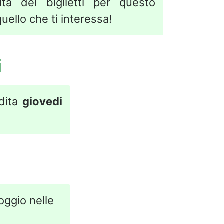
ita dei biglietti per questo
uello che ti interessa!
i
ndita
giovedi
loggio nelle