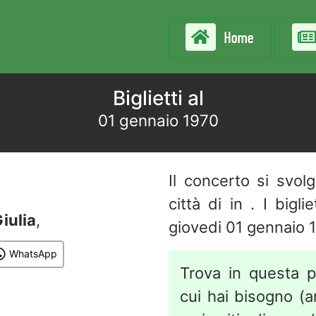
Home
Biglietti al
01 gennaio 1970
Il concerto si svol
città di in . I bigl
iulia
,
giovedi 01 gennaio 
WhatsApp
Trova in questa p
cui hai bisogno (art