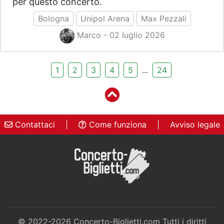
per questo concerto.
Bologna
Unipol Arena
Max Pezzali
Marco - 02 luglio 2026
1
2
3
4
5
...
24
Contattaci
|
Come funziona
|
Avviso legale
© 2022-2026
Concerto-Biglietti.com
Tutti i diritti