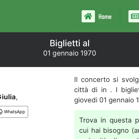
Home
Biglietti al
01 gennaio 1970
Il concerto si svol
città di in . I bigl
iulia
,
giovedi 01 gennaio 
WhatsApp
Trova in questa p
cui hai bisogno (art