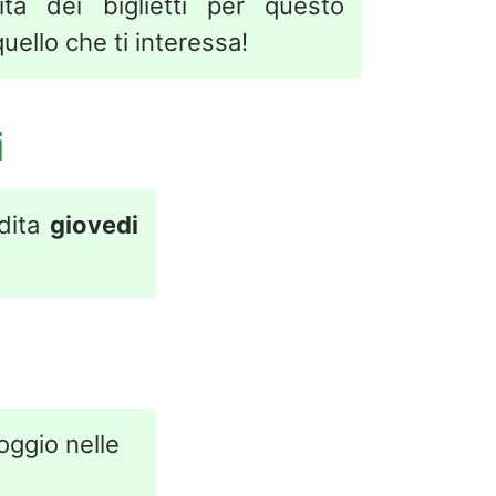
ita dei biglietti per questo
uello che ti interessa!
i
ndita
giovedi
loggio nelle