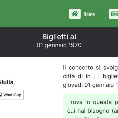
Home
Biglietti al
01 gennaio 1970
Il concerto si svol
città di in . I bigl
iulia
,
giovedi 01 gennaio 
WhatsApp
Trova in questa p
cui hai bisogno (art