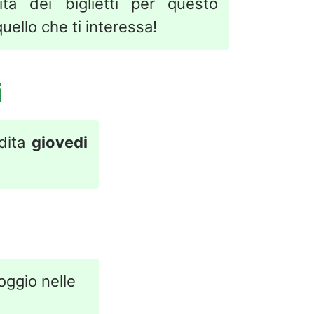
ita dei biglietti per questo
uello che ti interessa!
i
ndita
giovedi
loggio nelle