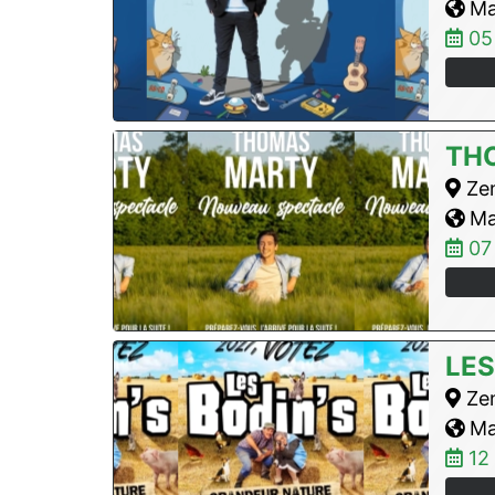
Max
05
TH
Zen
Max
07
LES
Zen
Max
12