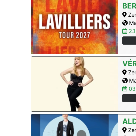
BER
Zen
Max
23
VÉR
Zen
Max
03
AL
Zen