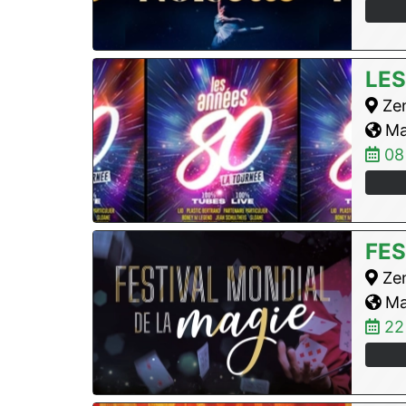
LES
Zen
Max
08
FES
Zen
Max
22