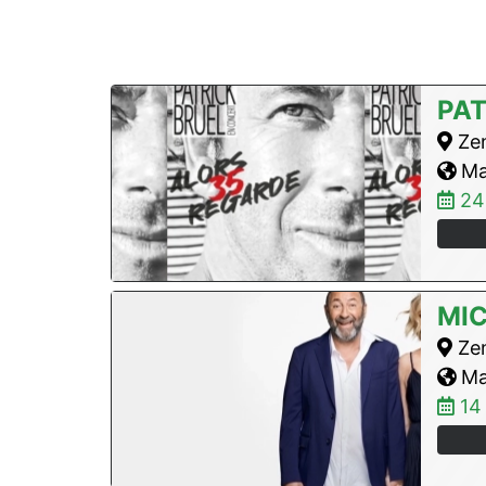
PAT
Zen
Max
24
MIC
Zen
Max
14