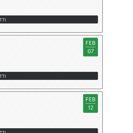
TTI
FEB
07
TTI
FEB
12
TTI