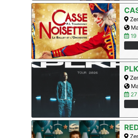
CAS
Zen
Max
19
PL
Zen
Max
27
RE
Zen