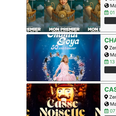
Max
01
CH
Zen
Max
13
CAS
Zen
Max
07