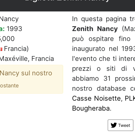
 Nancy
In questa pagina t
a:
1993
Zenith Nancy
(Maxe
,000
può ospitare fino
Francia)
inaugurato nel 1993
Maxéville, Francia
l'evento che ti inter
prezzi o siti di 
 Nancy sul nostro
abbiamo 31 prossi
tostante
nostro database c
Casse Noisette
,
PL
Bougheraba
.
Tweet