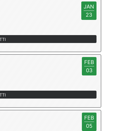
JAN
23
TTI
FEB
03
TTI
FEB
05