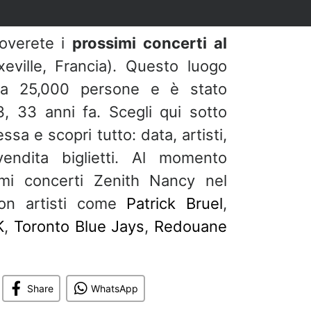
roverete i
prossimi concerti al
ville, Francia). Questo luogo
 a 25,000 persone e è stato
, 33 anni fa. Scegli qui sotto
essa e scopri tutto: data, artisti,
vendita biglietti. Al momento
mi concerti Zenith Nancy nel
on artisti come
Patrick Bruel
,
K
,
Toronto Blue Jays
,
Redouane
Share
WhatsApp