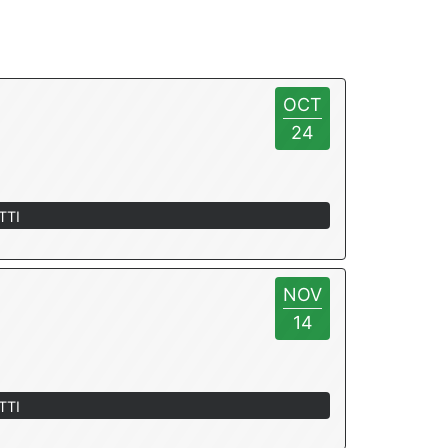
OCT
24
TTI
NOV
14
TTI