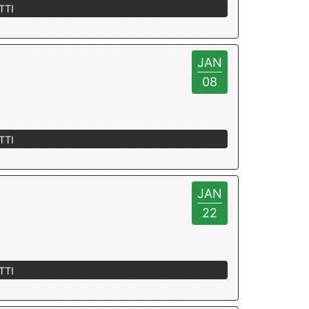
TTI
JAN
08
TTI
JAN
22
TTI