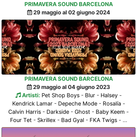
PRIMAVERA SOUND BARCELONA
29 maggio al 02 giugno 2024
PRIMAVERA SOUND BARCELONA
29 maggio al 04 giugno 2023
Artisti:
Pet Shop Boys
-
Blur
-
Halsey
-
Kendrick Lamar
-
Depeche Mode
-
Rosalía
-
Calvin Harris
-
Darkside
-
Ghost
-
Baby Keem
-
Four Tet
-
Skrillex
-
Bad Gyal
-
FKA Twigs
- ...