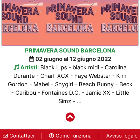
PRIMAVERA SOUND BARCELONA
02 giugno al 12 giugno 2022
Artisti:
Black Lips
-
black midi
-
Carolina
Durante
-
Charli XCX
-
Faye Webster
-
Kim
Gordon
-
Mabel
-
Shygirl
-
Beach Bunny
-
Beck
-
Caribou
-
Fontaines D.C.
-
Jamie XX
-
Little
Simz
- ...
Contattaci
|
Come funziona
|
Avviso legale