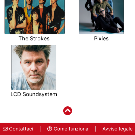
The Strokes
Pixies
LCD Soundsystem
Contattaci
|
Come funziona
|
Avviso legale