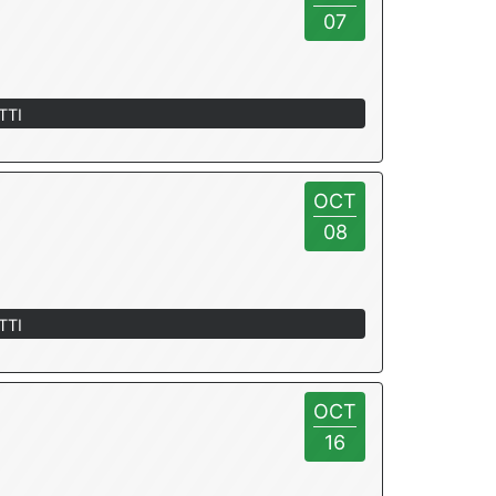
07
TTI
OCT
08
TTI
OCT
16