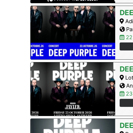
DEE
Adi
Par
22
DEE
Lot
An
23
DEE