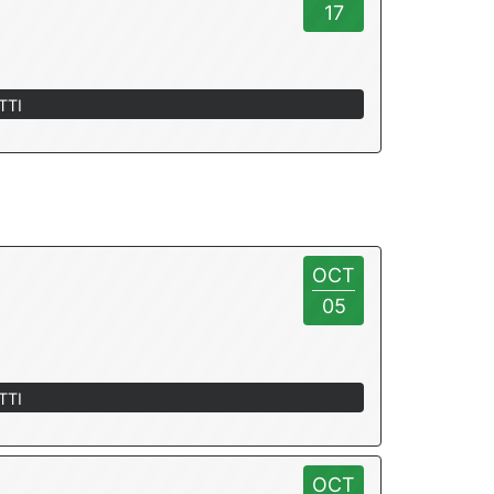
17
TTI
OCT
05
TTI
OCT