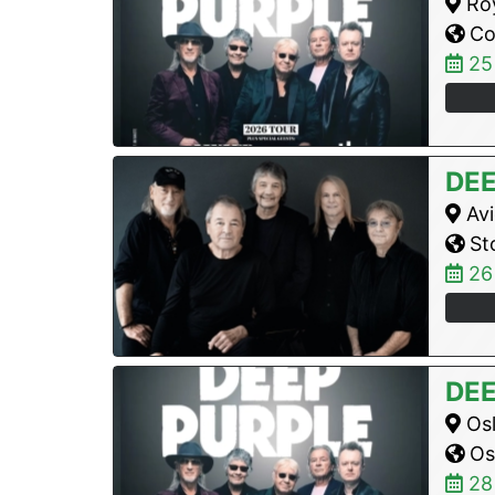
Roy
Co
25
DEE
Avi
St
26
DEE
Osl
Osl
28