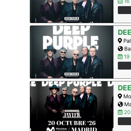
16
DEE
Pal
Bar
19
DEE
Mov
Mad
20