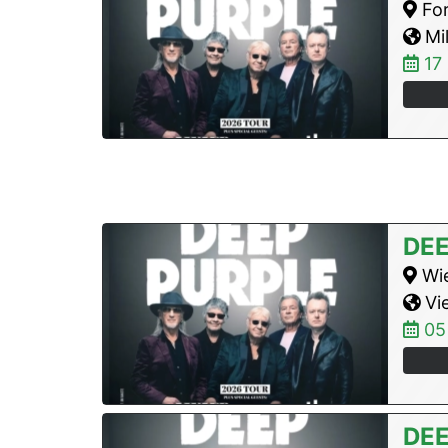
For
Mil
17
DEE
Wie
Vie
05
DEE