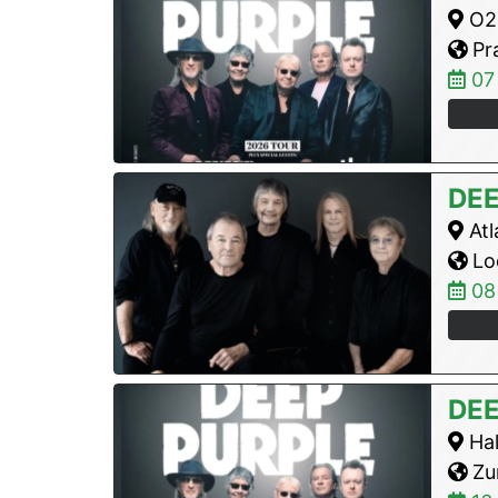
O2 
Pra
07
DEE
Atl
Lo
08
DEE
Hal
Zur