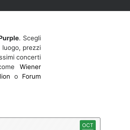
Purple
. Scegli
, luogo, prezzi
ssimi concerti
i come
Wiener
dion
o
Forum
OCT