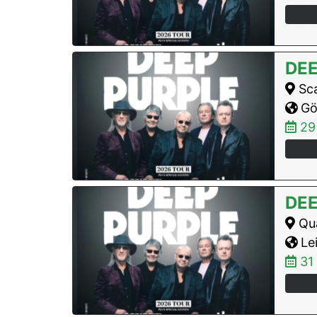
DEE
Sca
Gö
29
DEE
Qua
Lei
31