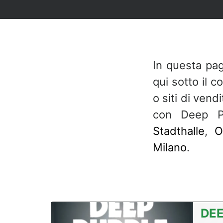
In questa pag
qui sotto il c
o siti di ven
con Deep P
Stadthalle
,
O
Milano
.
DEE