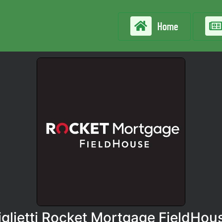
Home
iglietti Rocket Mortgage FieldHou