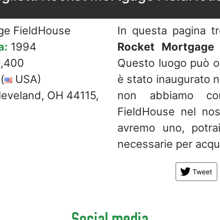
ge FieldHouse
In questa pagina t
a:
1994
Rocket Mortgage 
,400
Questo luogo può os
(
USA)
è stato inaugurato 
leveland, OH 44115,
non abbiamo con
FieldHouse nel no
avremo uno, potrai
necessarie per acquis
Tweet
Social media