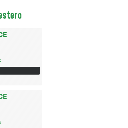
'estero
CE
6
CE
6