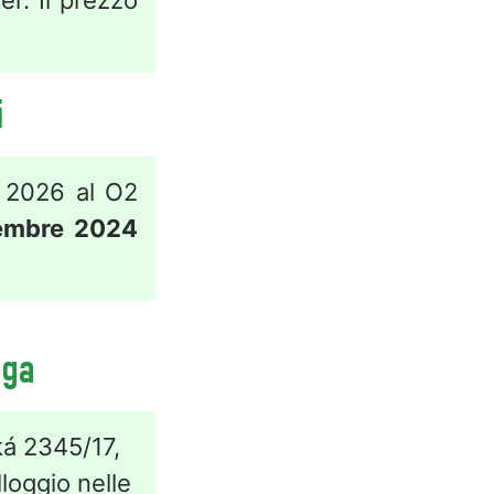
r. Il prezzo
i
e 2026 al O2
cembre 2024
aga
ká 2345/17,
loggio nelle