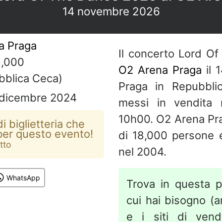
14 novembre 2026
a Praga
Il concerto Lord Of
,000
O2 Arena Praga
il 
blica Ceca)
Praga in Repubblic
 dicembre 2024
messi in vendita
10h00. O2 Arena Pra
i biglietteria che
per questo evento!
di 18,000 persone e
otto
nel 2004.
WhatsApp
Trova in questa p
cui hai bisogno (art
e i siti di vend