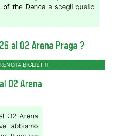
d of the Dance
e scegli quello
026 al O2 Arena Praga ?
RENOTA BIGLIETTI
 al O2 Arena
 al O2 Arena
ove abbiamo