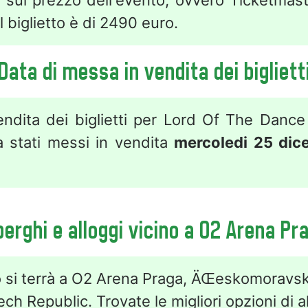
i sul prezzo dell'evento, ovvero Ticketmaste
biglietto è di 2490 euro.
Data di messa in vendita dei bigliett
endita dei biglietti per Lord Of The Danc
 stati messi in vendita
mercoledi 25 di
berghi e alloggi vicino a O2 Arena Pr
o si terrà a O2 Arena Praga, ÄŒeskomoravs
ch Republic. Trovate le migliori opzioni di al