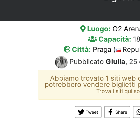
Luogo:
O2 Aren
Capacità:
18
Città:
Praga
(
Repub
Pubblicato
Giulia
, 25
Abbiamo trovato 1 siti web d
potrebbero vendere biglietti 
Trova i siti qui s
Tweet
Share