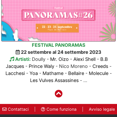
FESTIVAL PANORAMAS
22 settembre al 24 settembre 2023
Artisti:
Doully -
Mr. Oizo
-
Alexi Shell
-
B.B
Jacques
-
Prince Waly
- Nico Moreno -
Creeds
-
Lacchesi
-
Yoa
-
Mathame
-
Bellaire
-
Molecule
-
Les Vulves Assassines
- ...
Contattaci
|
Come funziona
|
Avviso legale