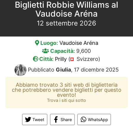
Biglietti Robbie Williams al
Vaudoise Aréna
12 settembre 2026
Luogo:
Vaudoise Aréna
Capacità:
9,600
Città:
Prilly
(
Svizzero)
Pubblicato
Giulia
, 17 dicembre 2025
Abbiamo trovato 3 siti web di biglietteria
che potrebbero vendere biglietti per questo
evento!
Trova i siti qui sotto
Tweet
Share
WhatsApp