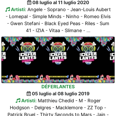
08 luglio al 11 luglio 2020
Artisti:
Angele
-
Soprano
-
Jean-Louis Aubert
-
Lomepal
-
Simple Minds
-
Ninho
-
Romeo Elvis
-
Gwen Stefani
-
Black Eyed Peas
-
Riles
-
Sum
41
-
IZIA
-
Vitaa
-
Slimane
- ...
DÉFERLANTES
05 luglio al 08 luglio 2019
Artisti:
Matthieu Chedid - M
-
Roger
Hodgson
-
Delgres
-
Macklemore
-
ZZ Top
-
Patrick Bruel
-
Thirty Seconds to Mars
-
Jain
-