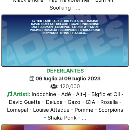
Soolking
- ...
DÉFERLANTES
06 luglio al 09 luglio 2023
: 120,000
Artisti:
Indochine
-
Adé
-
Alt-j
-
Bigflo et Oli
-
David Guetta
-
Deluxe
-
Gazo
-
IZIA
-
Rosalía
-
Lomepal
-
Louise Attaque
-
Pomme
-
Scorpions
-
Shaka Ponk
- ...