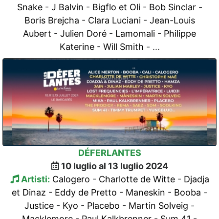
Snake
-
J Balvin
-
Bigflo et Oli
-
Bob Sinclar
-
Boris Brejcha
-
Clara Luciani
-
Jean-Louis
Aubert
-
Julien Doré
-
Lamomali
-
Philippe
Katerine
-
Will Smith
- ...
DÉFERLANTES
10 luglio al 13 luglio 2024
Artisti:
Calogero
-
Charlotte de Witte
-
Djadja
et Dinaz
-
Eddy de Pretto
-
Maneskin
-
Booba
-
Justice
-
Kyo
-
Placebo
-
Martin Solveig
-
Macklemore
-
Paul Kalkbrenner
-
Sum 41
-