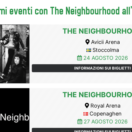
mi eventi con The Neighbourhood all
THE NEIGHBOURH
Avicii Arena
Stoccolma
24 AGOSTO 2026
INFORMAZIONI SUI BIGLIETTI
THE NEIGHBOURH
Royal Arena
Copenaghen
27 AGOSTO 2026
INFORMAZIONI SUI BIGLIETTI