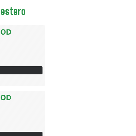
'estero
OOD
OOD