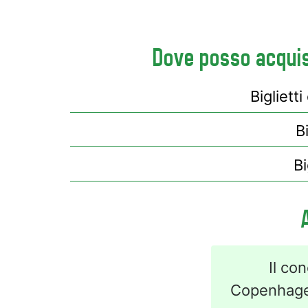
Dove posso acquist
Bigliett
B
Bi
Il co
Copenhagen.