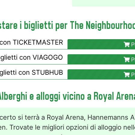
are i biglietti per The Neighbourho
i con
TICKETMASTER
P
iglietti con
VIAGOGO
P
glietti con
STUBHUB
P
Alberghi e alloggi vicino a Royal Aren
ncerto si terrà a Royal Arena, Hannemanns Al
 Trovate le migliori opzioni di alloggio nel