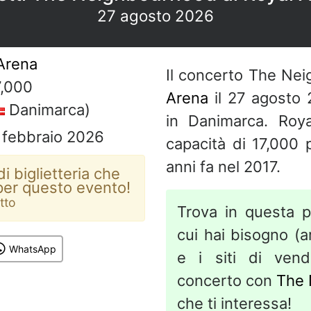
27 agosto 2026
Arena
Il concerto The Nei
,000
Arena
il 27 agosto 
Danimarca)
in Danimarca. Roy
0 febbraio 2026
capacità di 17,000 
anni fa nel 2017.
i biglietteria che
per questo evento!
otto
Trova in questa p
cui hai bisogno (art
WhatsApp
e i siti di vend
concerto con
The 
che ti interessa!