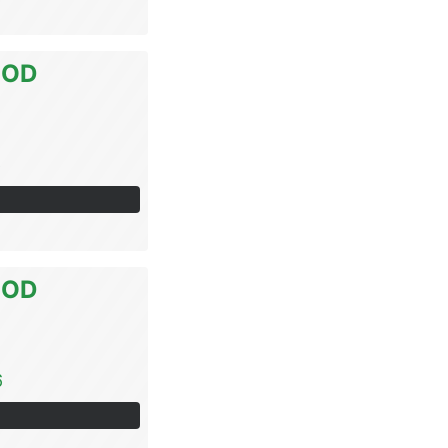
OOD
6
OOD
6