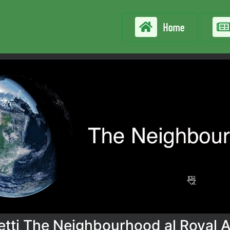
Home
ietti The Neighbourhood al Royal 