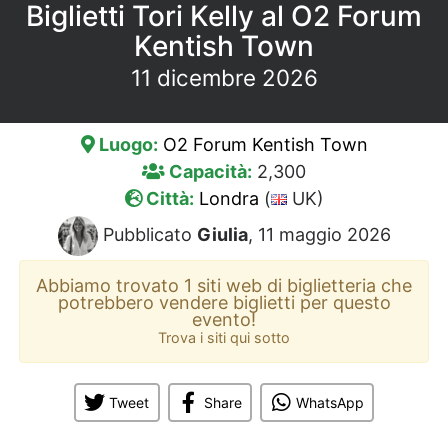
Biglietti Tori Kelly al O2 Forum
Kentish Town
11 dicembre 2026
Luogo:
O2 Forum Kentish Town
Capacità:
2,300
Città:
Londra
(
UK)
Pubblicato
Giulia
, 11 maggio 2026
Abbiamo trovato 1 siti web di biglietteria che
potrebbero vendere biglietti per questo
evento!
Trova i siti qui sotto
Tweet
Share
WhatsApp