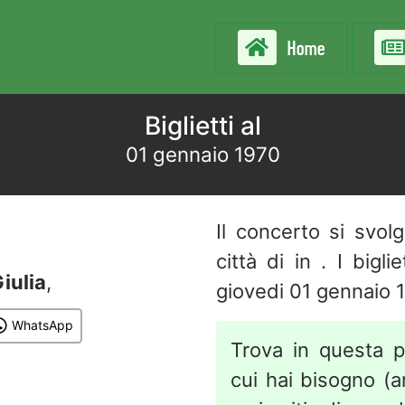
Home
Biglietti al
01 gennaio 1970
Il concerto si svol
città di in . I bigl
iulia
,
giovedi 01 gennaio 
WhatsApp
Trova in questa p
cui hai bisogno (art