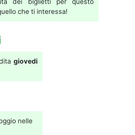
ita dei biglietti per questo
uello che ti interessa!
i
ndita
giovedi
loggio nelle