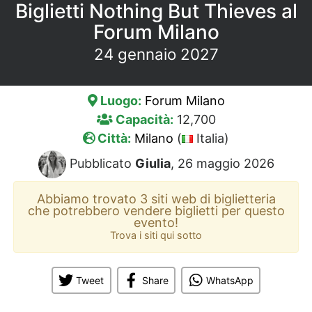
Biglietti Nothing But Thieves al
Forum Milano
24 gennaio 2027
Luogo:
Forum Milano
Capacità:
12,700
Città:
Milano
(
Italia)
Pubblicato
Giulia
, 26 maggio 2026
Abbiamo trovato 3 siti web di biglietteria
che potrebbero vendere biglietti per questo
evento!
Trova i siti qui sotto
Tweet
Share
WhatsApp