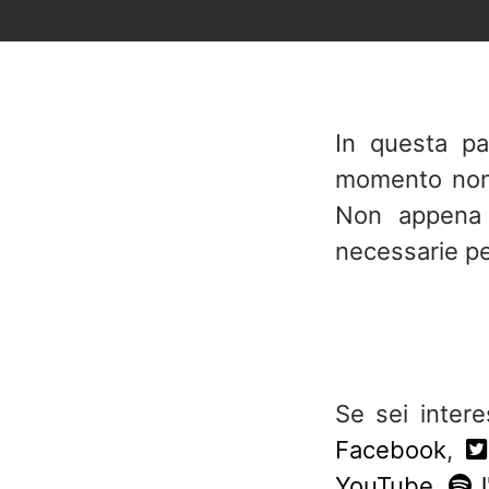
In questa pa
momento non 
Non appena 
necessarie per
Se sei inter
Facebook
,
YouTube
,
l