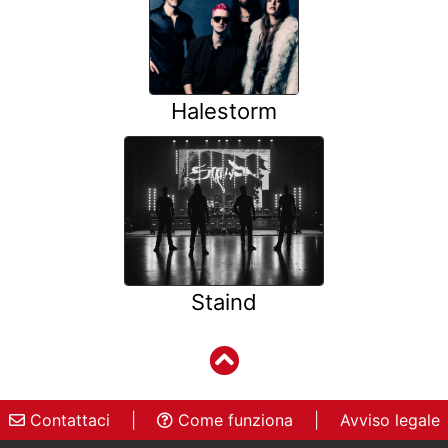
Halestorm
Staind
Contattaci
|
Come funziona
|
Avviso legale