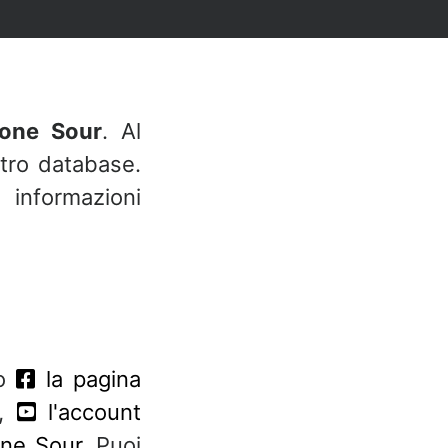
tone Sour
. Al
tro database.
informazioni
co
la pagina
,
l'account
one Sour
. Puoi