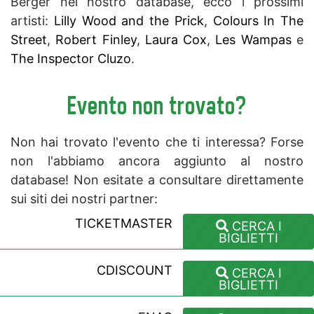
Berger nel nostro database, ecco i prossimi
artisti:
Lilly Wood and the Prick
,
Colours In The
Street
,
Robert Finley
,
Laura Cox
,
Les Wampas
e
The Inspector Cluzo
.
Evento non trovato?
Non hai trovato l'evento che ti interessa? Forse
non l'abbiamo ancora aggiunto al nostro
database! Non esitate a consultare direttamente
sui siti dei nostri partner:
TICKETMASTER
CERCA I
BIGLIETTI
CDISCOUNT
CERCA I
BIGLIETTI