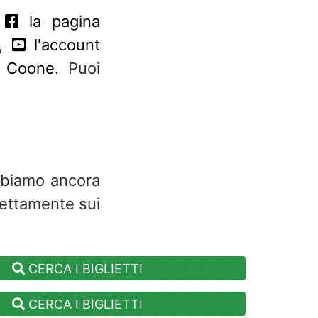
o
la pagina
,
l'account
i Coone
. Puoi
abbiamo ancora
rettamente sui
CERCA I BIGLIETTI
CERCA I BIGLIETTI