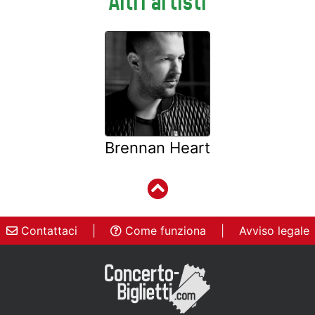
Altri artisti
Brennan Heart
Contattaci
|
Come funziona
|
Avviso legale