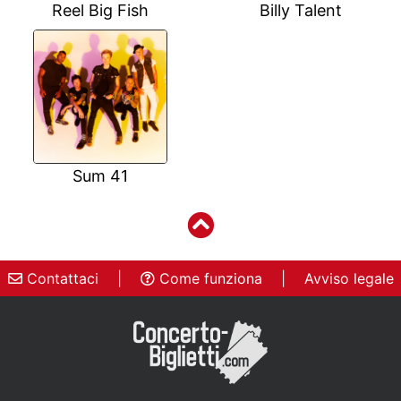
Reel Big Fish
Billy Talent
Sum 41
Contattaci
|
Come funziona
|
Avviso legale