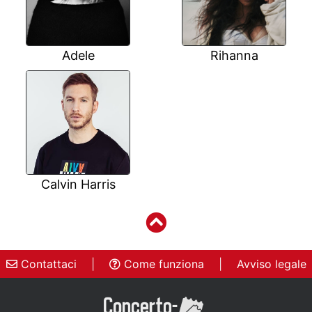
Adele
Rihanna
Calvin Harris
Contattaci
|
Come funziona
|
Avviso legale