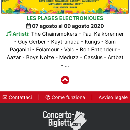
LES PLAGES ELECTRONIQUES
07 agosto al 09 agosto 2020
Artisti:
The Chainsmokers
-
Paul Kalkbrenner
-
Guy Gerber
-
Kaytranada
-
Kungs
-
Sam
Paganini
-
Folamour
-
Vald
-
Bon Entendeur
-
Aazar
-
Boys Noize
-
Meduza
-
Cassius
-
Artbat
- ...
Contattaci
|
Come funziona
|
Avviso legale