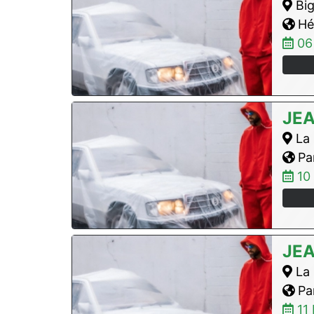
Big
Hér
06
JE
La 
Par
10
JE
La 
Par
11