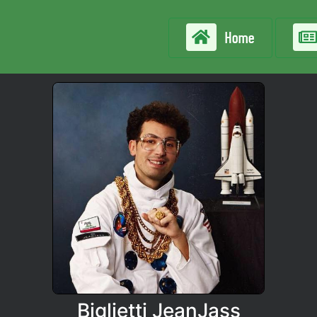
Home
Biglietti JeanJass