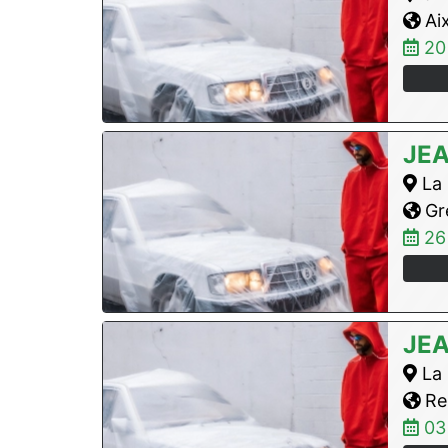
Aix
20
JE
La 
Gre
26
JE
La 
Re
03