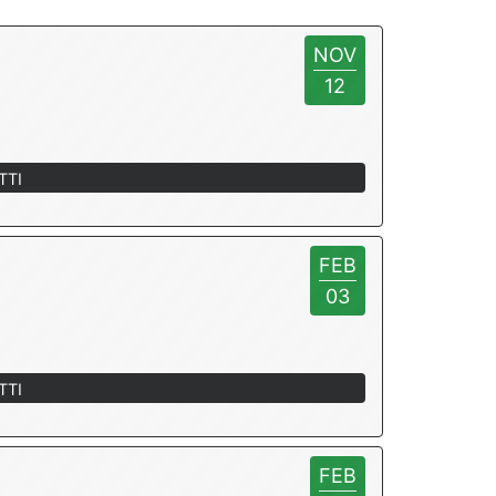
NOV
12
TTI
FEB
03
TTI
FEB