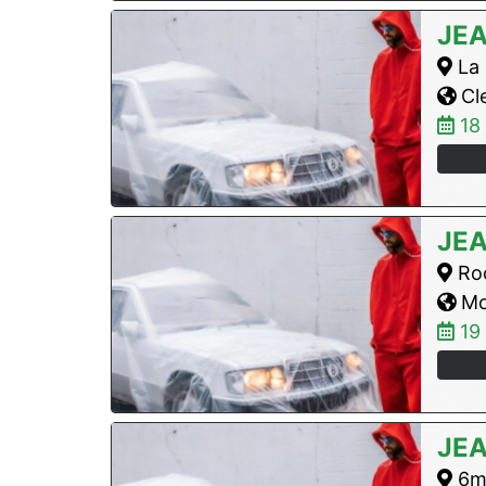
JE
La 
Cle
18
JE
Roc
Mon
19
JE
6m