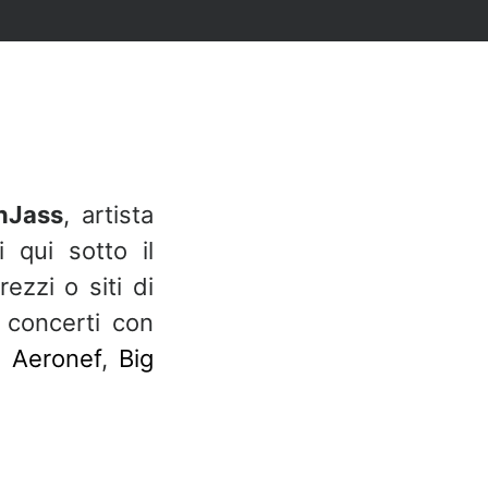
nJass
, artista
 qui sotto il
ezzi o siti di
 concerti con
,
Aeronef
,
Big