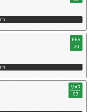
TTI
FEB
26
TTI
MAR
03