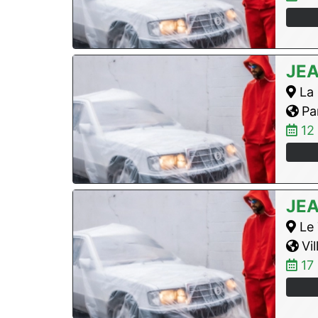
JE
La 
Par
12
JE
Le 
Vil
17