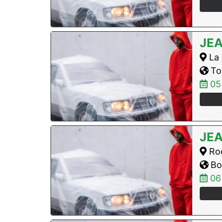
JE
La 
Tol
05
JE
Roc
Bo
06