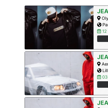
JE
Ol
Par
12
JE
Aer
Lill
03
JE