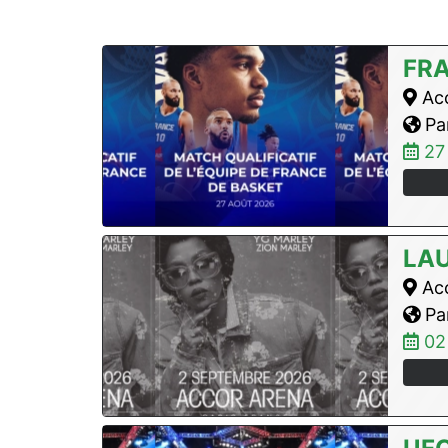
FR
Acc
Par
27
LAU
Acc
Par
02