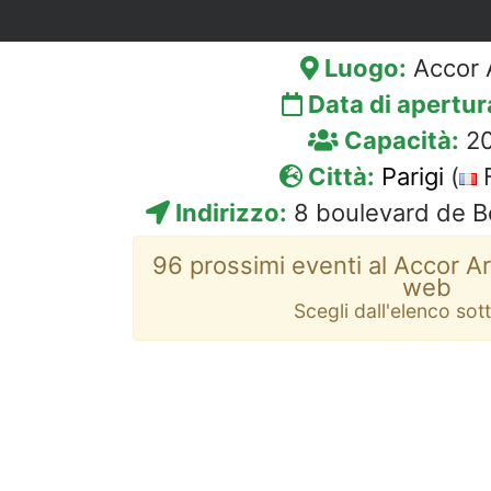
Luogo:
Accor 
Data di apertur
Capacità:
20
Città:
Parigi
(
F
Indirizzo:
8 boulevard de Be
96 prossimi eventi al Accor Ar
web
Scegli dall'elenco sot