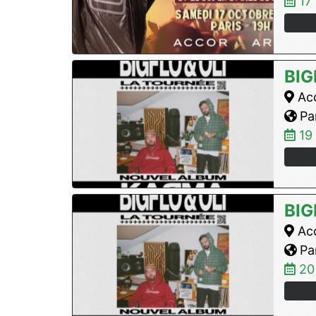
17
BIG
Acc
Par
19
BIG
Acc
Par
20