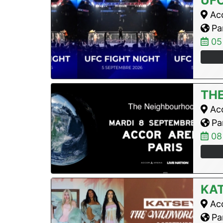
UFC
Acc
Par
05
TH
Acc
Par
08
KA
Acc
Par