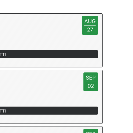
AUG
27
TTI
SEP
02
TTI