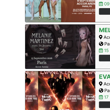
09
ME
Acc
Par
15
EV
Acc
Par
17