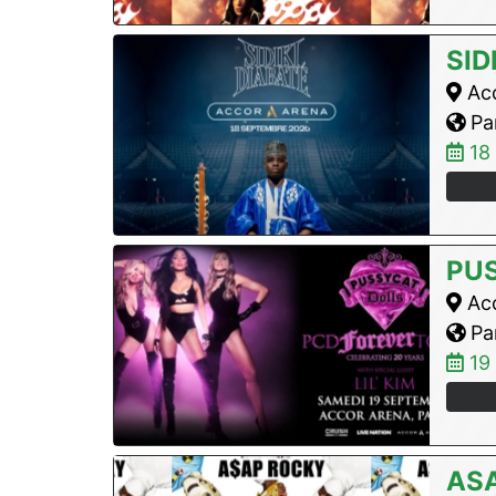
SID
Acc
Par
18
PU
Acc
Par
19
AS