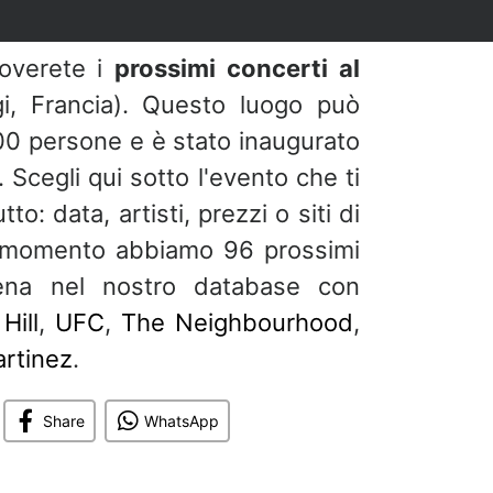
roverete i
prossimi concerti al
i, Francia). Questo luogo può
300 persone e è stato inaugurato
 Scegli qui sotto l'evento che ti
to: data, artisti, prezzi o siti di
Al momento abbiamo 96 prossimi
ena nel nostro database con
Hill
,
UFC
,
The Neighbourhood
,
rtinez
.
Share
WhatsApp