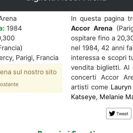
Arena
In questa pagina t
a:
1984
Accor Arena
(Parig
,300
ospitare fino a 20,
rancia)
nel 1984, 42 anni fa.
rcy, Parigi, Francia
interessa e scopri tut
vendita biglietti. 
ena sul nostro sito
concerti Accor Ar
tostante
artisti come
Lauryn 
Katseye
,
Melanie Ma
Tweet