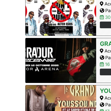
Acc
Par
30
GR
Acc
Par
16
YO
Acc
Par