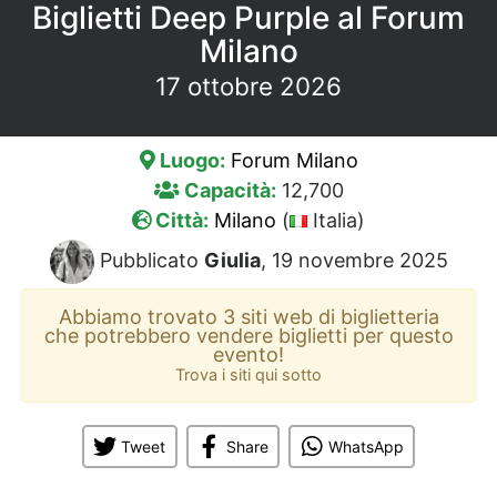
Biglietti Deep Purple al Forum
Milano
17 ottobre 2026
Luogo:
Forum Milano
Capacità:
12,700
Città:
Milano
(
Italia)
Pubblicato
Giulia
, 19 novembre 2025
Abbiamo trovato 3 siti web di biglietteria
che potrebbero vendere biglietti per questo
evento!
Trova i siti qui sotto
Tweet
Share
WhatsApp