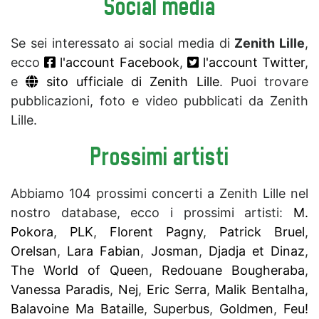
Social media
Se sei interessato ai social media di
Zenith Lille
,
ecco
l'account Facebook
,
l'account Twitter
,
e
sito ufficiale di Zenith Lille
. Puoi trovare
pubblicazioni, foto e video pubblicati da Zenith
Lille.
Prossimi artisti
Abbiamo 104 prossimi concerti a Zenith Lille nel
nostro database, ecco i prossimi artisti:
M.
Pokora
,
PLK
,
Florent Pagny
,
Patrick Bruel
,
Orelsan
,
Lara Fabian
,
Josman
,
Djadja et Dinaz
,
The World of Queen
,
Redouane Bougheraba
,
Vanessa Paradis
,
Nej
,
Eric Serra
,
Malik Bentalha
,
Balavoine Ma Bataille
,
Superbus
,
Goldmen
,
Feu!