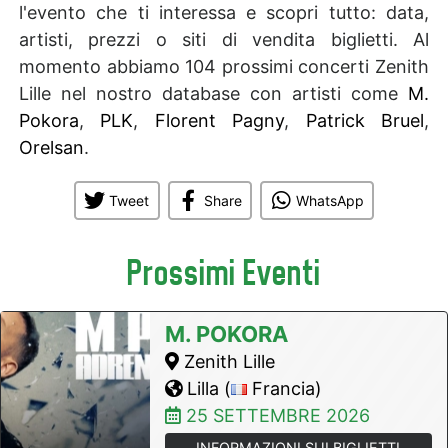
l'evento che ti interessa e scopri tutto: data,
artisti, prezzi o siti di vendita biglietti. Al
momento abbiamo 104 prossimi concerti Zenith
Lille nel nostro database con artisti come
M.
Pokora
,
PLK
,
Florent Pagny
,
Patrick Bruel
,
Orelsan
.
Tweet
Share
WhatsApp
Prossimi Eventi
M. POKORA
Zenith Lille
Lilla (
Francia)
25 SETTEMBRE 2026
INFORMAZIONI SUI BIGLIETTI