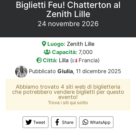
Biglietti Feu! Chatterton al
Zenith Lille
24 novembre 2026
Luogo:
Zenith Lille
Capacità:
7,000
Città:
Lilla
(
Francia)
Pubblicato
Giulia
, 11 dicembre 2025
Abbiamo trovato 4 siti web di biglietteria
che potrebbero vendere biglietti per questo
evento!
Trova i siti qui sotto
Tweet
Share
WhatsApp